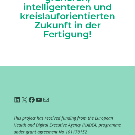
intelligenteren und
kreislauforientierten
Zukunft in der
Fertigung!
LinkedIn
X
Facebook
YouTube
E-Mail
This project has received funding from the European
Health and Digital Executive Agency (HADEA) programme
under grant agreement No
101178152