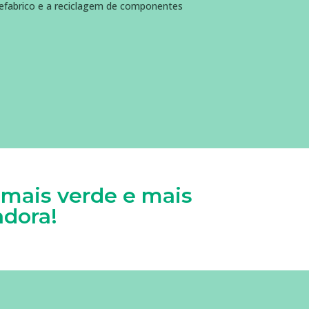
 refabrico e a reciclagem de componentes
 mais verde e mais
adora!