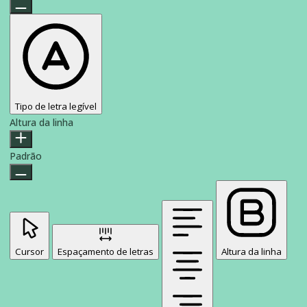
Tipo de letra legível
Altura da linha
Padrão
Cursor
Espaçamento de letras
Altura da linha