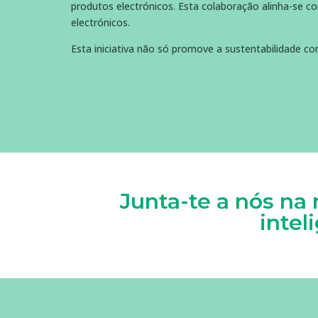
produtos electrónicos. Esta colaboração alinha-se c
electrónicos.
Esta iniciativa não só promove a sustentabilidade 
Junta-te a nós na
intel