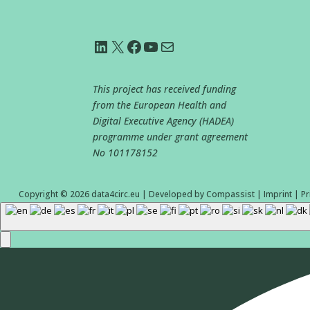
LinkedIn
X
Facebook
YouTube
Mail
This project has received funding
from the European Health and
Digital Executive Agency (HADEA)
programme under grant agreement
No
101178152
Copyright © 2026
data4circ.eu
|
Developed by
Compassist
|
Imprint
|
Pr