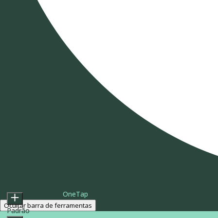
Módulos de conteúdo
Ajustes de acessibilidade
Tamanho do ícone
Com tecnologia de
OneTap
Ocultar barra de ferramentas
Padrão