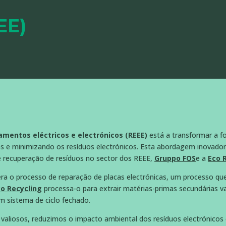
EE)
pamentos eléctricos e electrónicos (REEE)
está a transformar a f
os e minimizando os resíduos electrónicos. Esta abordagem inovador
 recuperação de resíduos no sector dos REEE,
Gruppo FOS
e a
Eco 
dera o processo de reparação de placas electrónicas, um processo qu
co Recycling
processa-o para extrair matérias-primas secundárias va
m sistema de ciclo fechado.
 valiosos, reduzimos o impacto ambiental dos resíduos electrónicos