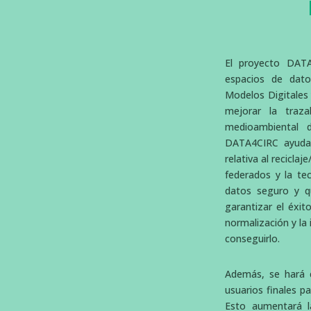
El proyecto DATA
espacios de dato
Modelos Digitales 
mejorar la traza
medioambiental 
DATA4CIRC ayudar
relativa al recicla
federados y la te
datos seguro y qu
garantizar el éxit
normalización y la
conseguirlo.
Además, se hará e
usuarios finales p
Esto aumentará la