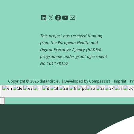
LinkedIn
X
Facebook
YouTube
Correo electrónico
This project has received funding
from the European Health and
Digital Executive Agency (HADEA)
programme under grant agreement
No
101178152
Copyright © 2026
data4circ.eu
|
Developed by
Compassist
|
Imprint
|
Pr