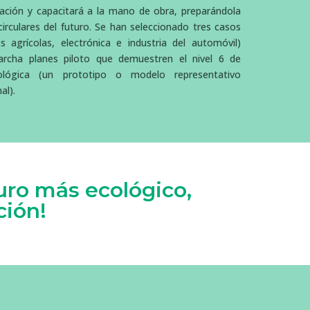
cación y capacitará a la mano de obra, preparándola
irculares del futuro. Se han seleccionado tres casos
os agrícolas, electrónica e industria del automóvil)
rcha planes piloto que demuestren el nivel 6 de
ológica (un prototipo o modelo representativo
al).
uro más ecológico,
ción!