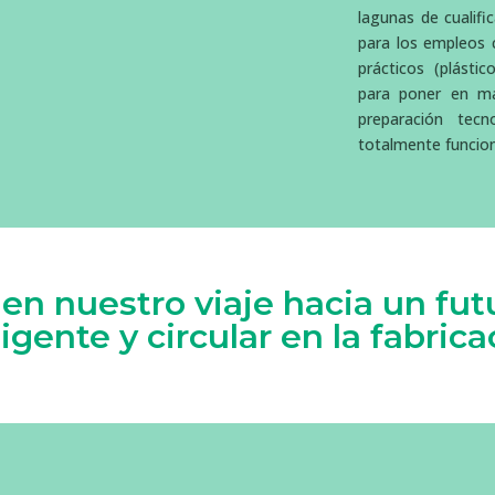
lagunas de cualifi
para los empleos c
prácticos (plástic
para poner en ma
preparación tecn
totalmente funcion
 en nuestro viaje hacia un fut
ligente y circular en la fabrica