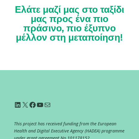
Ελάτε μαζί μας στο ταξίδι
μας προς ένα πιο
πράσινο, πιο έξυπνο
μέλλον στη μεταποίηση!
Linkedin
X
Facebook
YouTube
Mail
This project has received funding from the European
Health and Digital Executive Agency (HADEA) programme
under grant agreement No
101178152